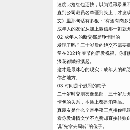
速度比抢红包还快，以为通讯录里
直到公司裁员名单砸到头上，才发
文》里那句话有多狠：“有酒有肉多
成年人的友谊从加上微信那一刻就
02 成年人的断交都是静悄悄的
发现了吗？三十岁后的绝交不需要撕
留在2021年春节的群发祝福。你
浪花都懒得溅起。
这才是最诛心的现实：成年人的疏
你占地方。
03 时间是个残忍的筛子
二十岁时交朋友像集邮，三十岁后
情包的关系，本质上都是消耗品。
真朋友是什么？是半夜三点接你电话
看你发矫情文学不点赞却直接转账8
说“先拿去周转”的傻子。