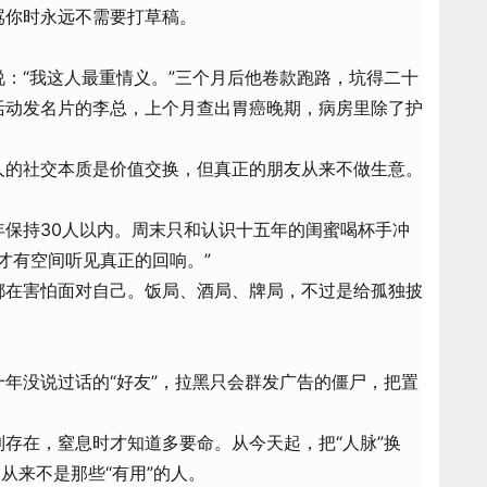
骂你时永远不需要打草稿。
：“我这人最重情义。”三个月后他卷款跑路，坑得二十
活动发名片的李总，上个月查出胃癌晚期，病房里除了护
人的社交本质是价值交换，但真正的朋友从来不做生意。
年保持30人以内。周末只和认识十五年的闺蜜喝杯手冲
，才有空间听见真正的回响。”
都在害怕面对自己。饭局、酒局、牌局，不过是给孤独披
年没说过话的“好友”，拉黑只会群发广告的僵尸，把置
存在，窒息时才知道多要命。从今天起，把“人脉”换
从来不是那些“有用”的人。