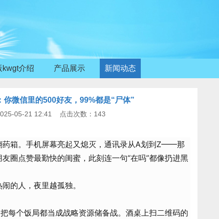
kwgt介绍
产品展示
新闻动态
你微信里的500好友，99%都是“尸体”
25-05-21 12:41 点击次数：143
翻药箱。手机屏幕亮起又熄灭，通讯录从A划到Z——那
友圈点赞最勤快的闺蜜，此刻连一句“在吗”都像扔进黑
热闹的人，夜里越孤独。
，把每个饭局都当成战略资源储备战。酒桌上扫二维码的