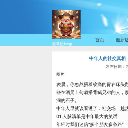
首页
最新版
最新版kwgt
中年人的社交真相：
发布日期：20
图片
凌晨，你忽然捂着绞痛的胃在床头
些在酒局上勾肩搭背喊兄弟的人，朋
洞的石子。
中年人早就该看透了：社交场上越
01 人脉清单是中年最大的笑话
年轻时我们迷信“多个朋友多条路”