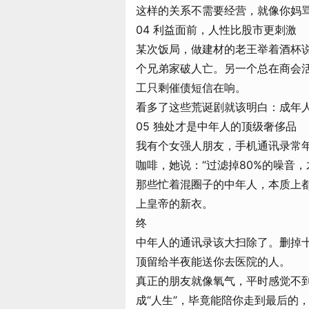
这样的关系不需要经营，就像你妈
04 利益面前，人性比股市更刺激
某次饭局，做建材的老王举着酒杯说
个兄弟家破人亡。另一个总在商会
工只剩催债短信在响。
看多了这些荒诞剧就该明白：成年
05 独处才是中年人的顶级奢侈品
我有个女强人朋友，手机通讯录常
咖啡，她说：“过滤掉80%的噪音
那些忙着混圈子的中年人，本质上
上皇帝的新衣。
终
中年人的通讯录该大扫除了。删掉十
顶留给半夜能送你去医院的人。
真正的朋友就像氧气，平时感觉不到
成“人生”，毕竟能陪你走到最后的，