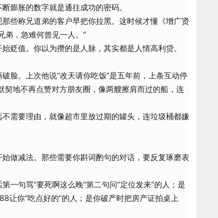
不断膨胀的数字就是通往成功的密码。
现那些称兄道弟的客户早把你拉黑。这时候才懂《增广贤
兄弟，急难何曾见一人。”
开始贬值。你以为攒的是人脉，其实都是人情高利贷。
破脸。上次他说“改天请你吃饭”是五年前，上条互动停
们默契地不再点赞对方朋友圈，像两艘擦肩而过的船，连
远不需要理由，就像超市里放过期的罐头，连垃圾桶都嫌
开始做减法。那些需要你斟词酌句的对话，要反复琢磨表
第一句骂“要死啊这么晚”第二句问“定位发来”的人；是
88让你“吃点好的”的人；是你破产时把房产证拍桌上